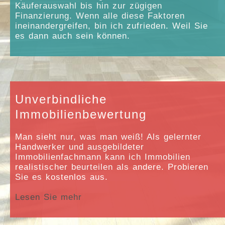
Käuferauswahl bis hin zur zügigen
Finanzierung. Wenn alle diese Faktoren
ineinandergreifen, bin ich zufrieden. Weil Sie
es dann auch sein können.
Unverbindliche
Immobilienbewertung
Man sieht nur, was man weiß! Als gelernter
Handwerker und ausgebildeter
Immobilienfachmann kann ich Immobilien
realistischer beurteilen als andere. Probieren
Sie es kostenlos aus.
Lesen Sie mehr