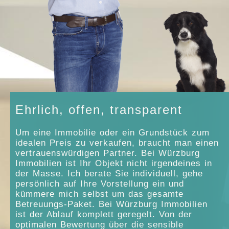
Ehrlich, offen, transparent
Um eine Immobilie oder ein Grundstück zum
idealen Preis zu verkaufen, braucht man einen
vertrauenswürdigen Partner. Bei Würzburg
Immobilien ist Ihr Objekt nicht irgendeines in
der Masse. Ich berate Sie individuell, gehe
persönlich auf Ihre Vorstellung ein und
kümmere mich selbst um das gesamte
Betreuungs-Paket. Bei Würzburg Immobilien
ist der Ablauf komplett geregelt. Von der
optimalen Bewertung über die sensible